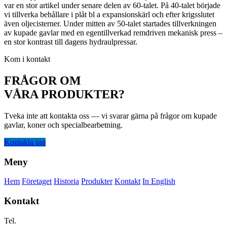
var en stor artikel under senare delen av 60-talet. På 40-talet började
vi tillverka behållare i plåt bl a expansionskärl och efter krigsslutet
även oljecisterner. Under mitten av 50-talet startades tillverkningen
av kupade gavlar med en egentillverkad remdriven mekanisk press –
en stor kontrast till dagens hydraulpressar.
Kom i kontakt
FRÅGOR OM
VÅRA PRODUKTER?
Tveka inte att kontakta oss — vi svarar gärna på frågor om kupade
gavlar, koner och specialbearbetning.
Kontakta oss
Meny
Hem
Företaget
Historia
Produkter
Kontakt
In English
Kontakt
Tel.