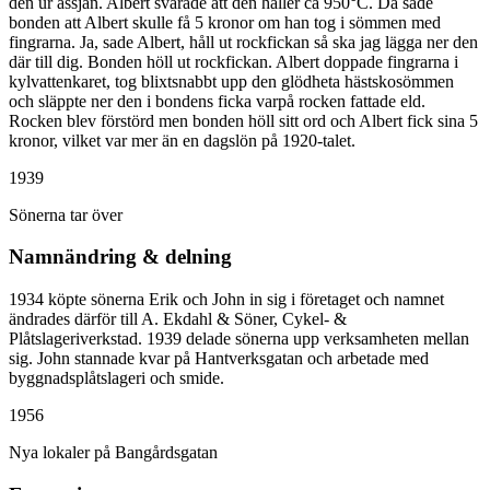
den ur ässjan. Albert svarade att den håller ca 950°C. Då sade
bonden att Albert skulle få 5 kronor om han tog i sömmen med
fingrarna. Ja, sade Albert, håll ut rockfickan så ska jag lägga ner den
där till dig. Bonden höll ut rockfickan. Albert doppade fingrarna i
kylvattenkaret, tog blixtsnabbt upp den glödheta hästskosömmen
och släppte ner den i bondens ficka varpå rocken fattade eld.
Rocken blev förstörd men bonden höll sitt ord och Albert fick sina 5
kronor, vilket var mer än en dagslön på 1920-talet.
1939
Sönerna tar över
Namnändring & delning
1934 köpte sönerna Erik och John in sig i företaget och namnet
ändrades därför till A. Ekdahl & Söner, Cykel- &
Plåtslageriverkstad. 1939 delade sönerna upp verksamheten mellan
sig. John stannade kvar på Hantverksgatan och arbetade med
byggnadsplåtslageri och smide.
1956
Nya lokaler på Bangårdsgatan