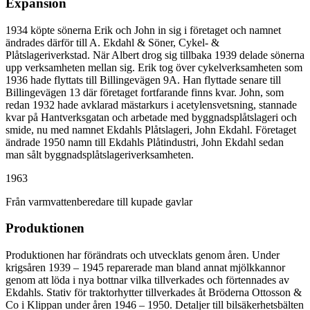
Expansion
1934 köpte sönerna Erik och John in sig i företaget och namnet
ändrades därför till A. Ekdahl & Söner, Cykel- &
Plåtslageriverkstad. När Albert drog sig tillbaka 1939 delade sönerna
upp verksamheten mellan sig. Erik tog över cykelverksamheten som
1936 hade flyttats till Billingevägen 9A. Han flyttade senare till
Billingevägen 13 där företaget fortfarande finns kvar. John, som
redan 1932 hade avklarad mästarkurs i acetylensvetsning, stannade
kvar på Hantverksgatan och arbetade med byggnadsplåtslageri och
smide, nu med namnet Ekdahls Plåtslageri, John Ekdahl. Företaget
ändrade 1950 namn till Ekdahls Plåtindustri, John Ekdahl sedan
man sålt byggnadsplåtslageriverksamheten.
1963
Från varmvattenberedare till kupade gavlar
Produktionen
Produktionen har förändrats och utvecklats genom åren. Under
krigsåren 1939 – 1945 reparerade man bland annat mjölkkannor
genom att löda i nya bottnar vilka tillverkades och förtennades av
Ekdahls. Stativ för traktorhytter tillverkades åt Bröderna Ottosson &
Co i Klippan under åren 1946 – 1950. Detaljer till bilsäkerhetsbälten