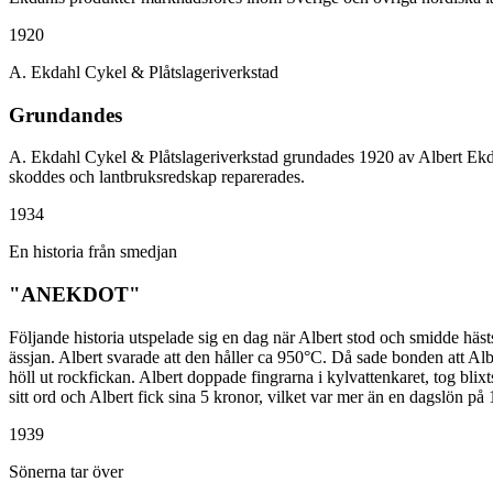
1920
A. Ekdahl Cykel & Plåtslageriverkstad
Grundandes
A. Ekdahl Cykel & Plåtslageriverkstad grundades 1920 av Albert Ekd
skoddes och lantbruksredskap reparerades.
1934
En historia från smedjan
"ANEKDOT"
Följande historia utspelade sig en dag när Albert stod och smidde hä
ässjan. Albert svarade att den håller ca 950°C. Då sade bonden att Alb
höll ut rockfickan. Albert doppade fingrarna i kylvattenkaret, tog b
sitt ord och Albert fick sina 5 kronor, vilket var mer än en dagslön på 
1939
Sönerna tar över