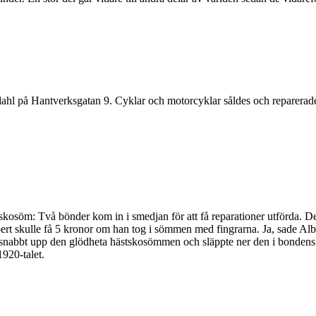
ahl på Hantverksgatan 9. Cyklar och motorcyklar såldes och reparerade
stskosöm: Två bönder kom in i smedjan för att få reparationer utförda
ert skulle få 5 kronor om han tog i sömmen med fingrarna. Ja, sade Alber
lixtsnabbt upp den glödheta hästskosömmen och släppte ner den i bondens
1920-talet.