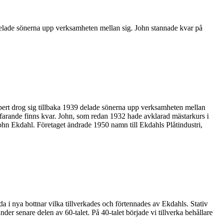
delade sönerna upp verksamheten mellan sig. John stannade kvar på
lbert drog sig tillbaka 1939 delade sönerna upp verksamheten mellan
rtfarande finns kvar. John, som redan 1932 hade avklarad mästarkurs i
hn Ekdahl. Företaget ändrade 1950 namn till Ekdahls Plåtindustri,
i nya bottnar vilka tillverkades och förtennades av Ekdahls. Stativ
nder senare delen av 60-talet. På 40-talet började vi tillverka behållare