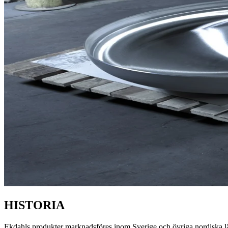
HISTORIA
Ekdahls produkter marknadsföres inom Sverige och övriga nordiska länd