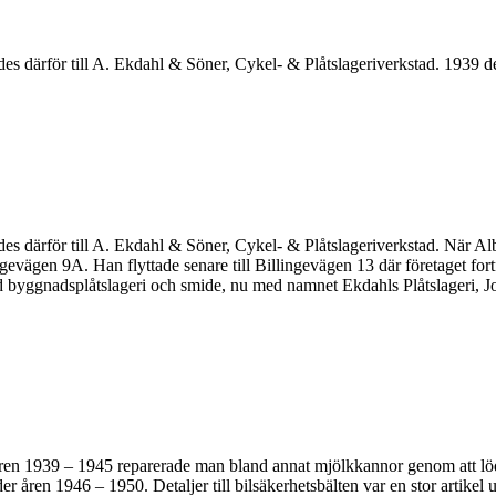
des därför till A. Ekdahl & Söner, Cykel- & Plåtslageriverkstad. 1939 
des därför till A. Ekdahl & Söner, Cykel- & Plåtslageriverkstad. När A
ngevägen 9A. Han flyttade senare till Billingevägen 13 där företaget fo
 byggnadsplåtslageri och smide, nu med namnet Ekdahls Plåtslageri, Jo
en 1939 – 1945 reparerade man bland annat mjölkkannor genom att löda 
 åren 1946 – 1950. Detaljer till bilsäkerhetsbälten var en stor artikel u