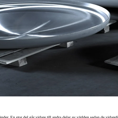
er. En stor del går vidare till andra delar av världen sedan de vidaref