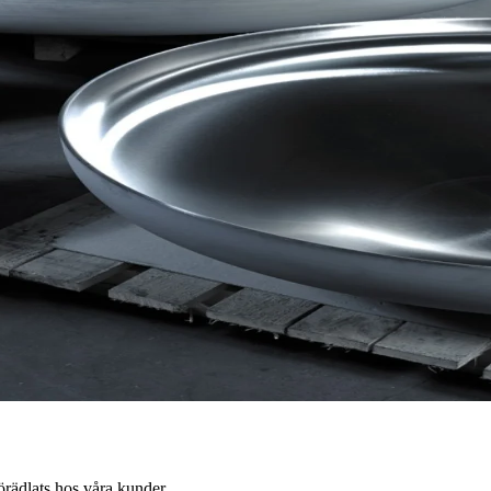
örädlats hos våra kunder.