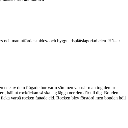
s och man utförde smides- och byggnadsplåtslageriarbeten. Hästar
. Den ene av dem frågade hur varm sömmen var när man tog den ur
t, håll ut rockfickan så ska jag lägga ner den där till dig. Bonden
 ficka varpå rocken fattade eld. Rocken blev förstörd men bonden höll